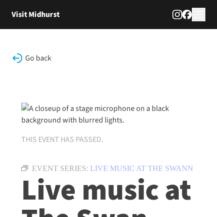
Skip to content
Visit Midhurst
Go back
THIS EVENT HAS PASSED.
EVENT SERIES:
LIVE MUSIC AT THE SWANN
Live music at