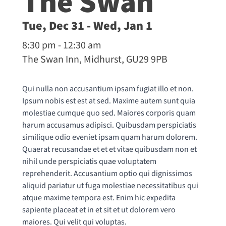
The Swan
Tue, Dec 31 - Wed, Jan 1
8:30 pm - 12:30 am
The Swan Inn, Midhurst, GU29 9PB
Qui nulla non accusantium ipsam fugiat illo et non.
Ipsum nobis est est at sed. Maxime autem sunt quia
molestiae cumque quo sed. Maiores corporis quam
harum accusamus adipisci. Quibusdam perspiciatis
similique odio eveniet ipsam quam harum dolorem.
Quaerat recusandae et et et vitae quibusdam non et
nihil unde perspiciatis quae voluptatem
reprehenderit. Accusantium optio qui dignissimos
aliquid pariatur ut fuga molestiae necessitatibus qui
atque maxime tempora est. Enim hic expedita
sapiente placeat et in et sit et ut dolorem vero
maiores. Qui velit qui voluptas.